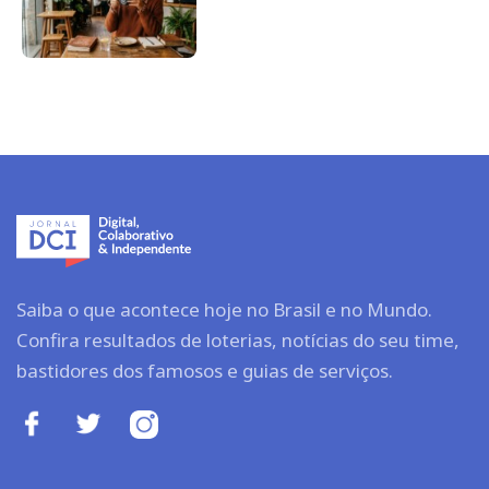
Saiba o que acontece hoje no Brasil e no Mundo.
Confira resultados de loterias, notícias do seu time,
bastidores dos famosos e guias de serviços.