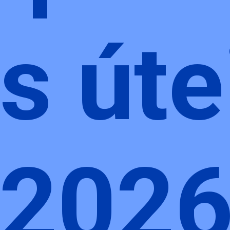
s úte
 202