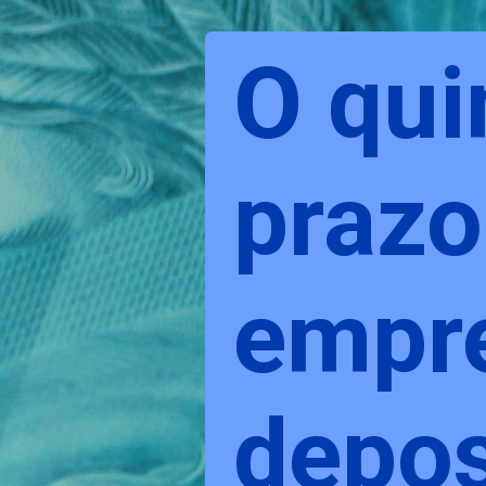
O quin
prazo
empre
depos