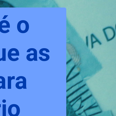
 é o
ue as
ara
rio