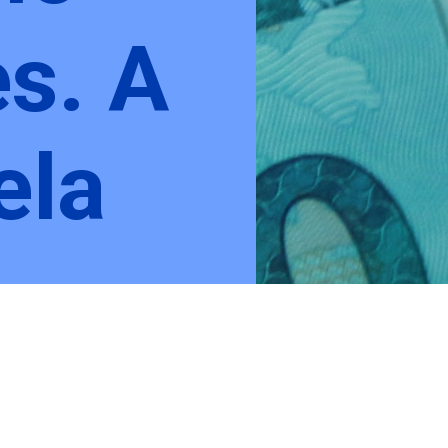
s. A
ela
do