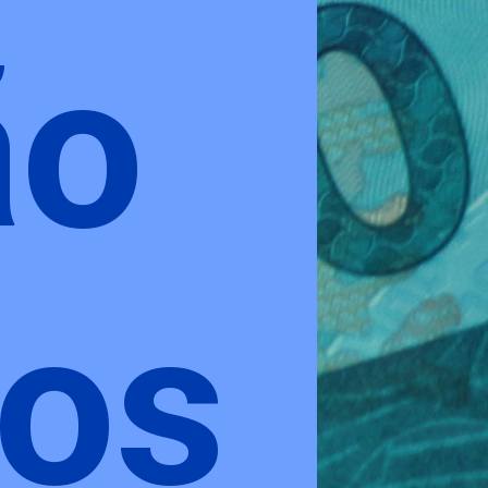
ão
tos