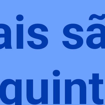
ais s
 quin