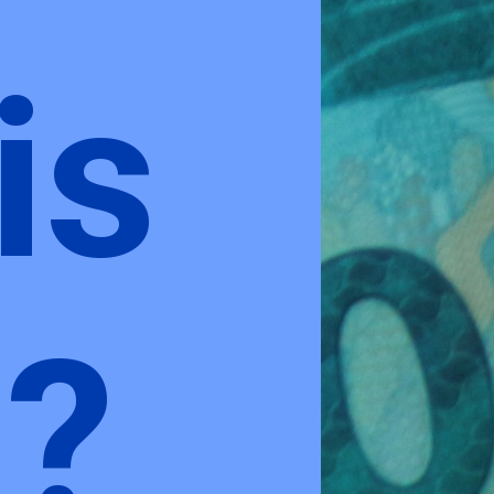
is
6?