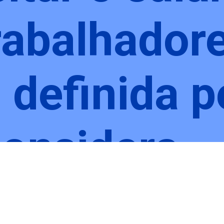
rabalhadore
, definida p
considera
da a sába