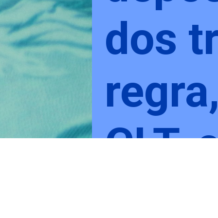
dos t
regra
CLT, 
segun