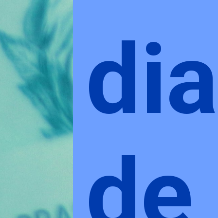
dia
de