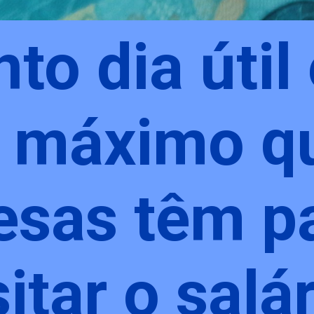
to dia útil
 máximo q
sas têm p
itar o salá