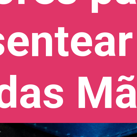
sentear
 das M