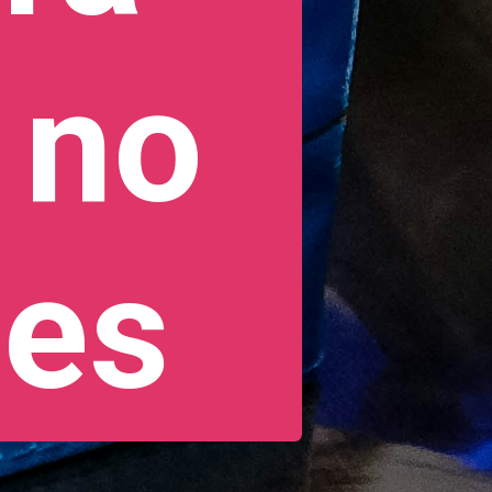
 no
ães