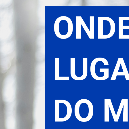
ONDE
ONDE
CURIOSI
LUGA
LUGA
DO 
DO 