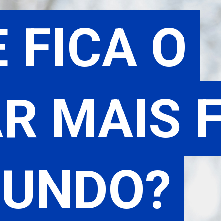
 FICA O
 FICA O
DADE
R MAIS 
R MAIS 
MUNDO?
MUNDO?