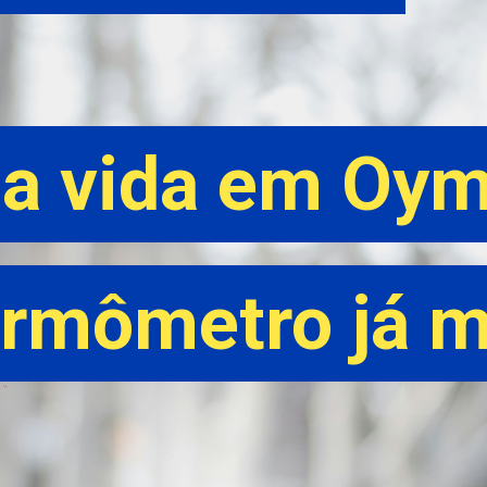
a vida em Oym
a vida em Oym
ermômetro já 
ermômetro já 