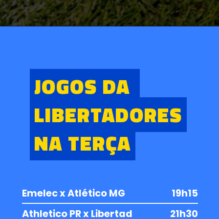
JOGOS DA
JOGOS DA
LIBERTADORES
LIBERTADORES
NA TERÇA
NA TERÇA
Emelec x Atlético MG
19h15
Athletico PR x Libertad
21h30