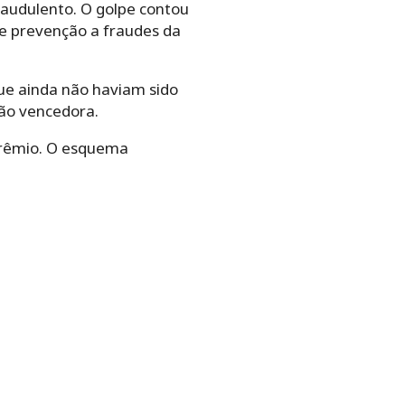
raudulento. O golpe contou
de prevenção a fraudes da
ue ainda não haviam sido
ção vencedora.
 prêmio. O esquema