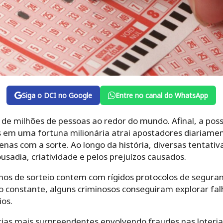
Siga o DCI no Google
Entre no canal do WhatsApp
 de milhões de pessoas ao redor do mundo. Afinal, a pos
 em uma fortuna milionária atrai apostadores diariame
enas com a sorte. Ao longo da história, diversas tentativ
adia, criatividade e pelos prejuízos causados.
s de sorteio contem com rígidos protocolos de seguran
ão constante, alguns criminosos conseguiram explorar fa
ios.
ias mais surpreendentes envolvendo fraudes nas loteria