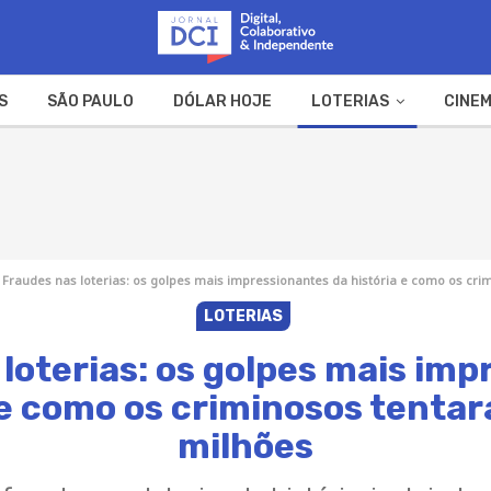
S
SÃO PAULO
DÓLAR HOJE
LOTERIAS
CINEM
A FAZENDA
WEB STORIES
Fraudes nas loterias: os golpes mais impressionantes da história e como os cr
LOTERIAS
loterias: os golpes mais im
 e como os criminosos tent
milhões