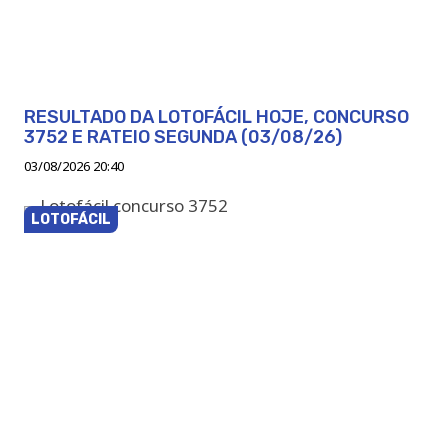
RESULTADO DA LOTOFÁCIL HOJE, CONCURSO
3752 E RATEIO SEGUNDA (03/08/26)
03/08/2026 20:40
LOTOFÁCIL