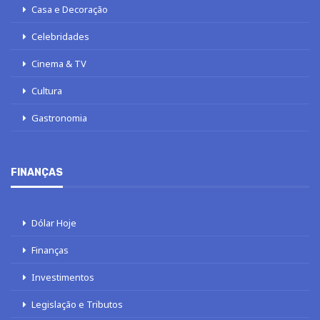
Casa e Decoração
Celebridades
Cinema & TV
Cultura
Gastronomia
FINANÇAS
Dólar Hoje
Finanças
Investimentos
Legislação e Tributos