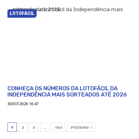
LOTOFÁCIL
CONHEÇA OS NÚMEROS DA LOTOFÁCIL DA
INDEPENDÊNCIA MAIS SORTEADOS ATÉ 2026
30/07/2026 16:47
1
2
3
…
186
PRÓXIMO