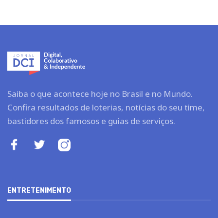
Saiba o que acontece hoje no Brasil e no Mundo.
Confira resultados de loterias, notícias do seu time,
bastidores dos famosos e guias de serviços.
ENTRETENIMENTO