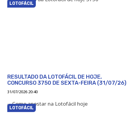
LOTOFÁCIL
RESULTADO DA LOTOFÁCIL DE HOJE,
CONCURSO 3750 DE SEXTA-FEIRA (31/07/26)
31/07/2026 20:40
LOTOFÁCIL