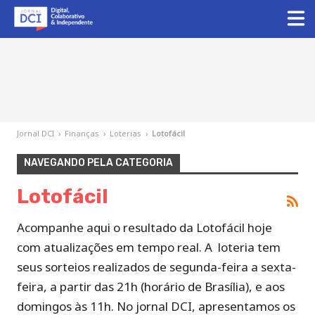
Jornal DCI
›
Finanças
›
Loterias
›
Lotofácil
NAVEGANDO PELA CATEGORIA
Lotofácil
Acompanhe aqui o resultado da Lotofácil hoje
com atualizações em tempo real. A loteria tem
seus sorteios realizados de segunda-feira a sexta-
feira, a partir das 21h (horário de Brasília), e aos
domingos às 11h. No jornal DCI, apresentamos os