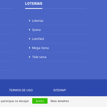
LOTERIAS
Loterias
Quina
Lotofácil
Mega-Sena
Tele sena
TERMOS DE USO
SITEMAP
articipar, se desejar.
Aceito
Mais detalhes