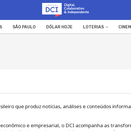
S
SÃO PAULO
DÓLAR HOJE
LOTERIAS
CINEM
A FAZENDA
WEB STORIES
ileiro que produz notícias, análises e conteúdos informa
 econômico e empresarial, o DCI acompanha as transfo