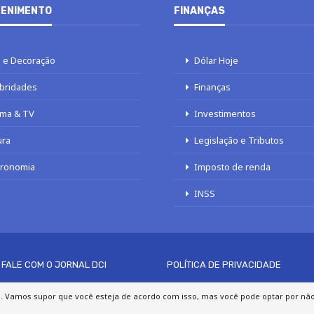
ENIMENTO
FINANÇAS
 e Decoração
Dólar Hoje
bridades
Finanças
ma & TV
Investimentos
ura
Legislação e Tributos
tronomia
Imposto de renda
INSS
FALE COM O JORNAL DCI
POLÍTICA DE PRIVACIDADE
a. Vamos supor que você esteja de acordo com isso, mas você pode optar por não p
© 2020 - 2026 DCI Digital - Todos os direitos reservados