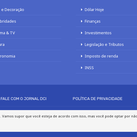
 e Decoração
Dólar Hoje
bridades
Finanças
ma & TV
Investimentos
ura
Legislação e Tributos
tronomia
Imposto de renda
INSS
FALE COM O JORNAL DCI
POLÍTICA DE PRIVACIDADE
© 2020 - 2026 DCI Digital - Todos os direitos reservados
a. Vamos supor que você esteja de acordo com isso, mas você pode optar por não p