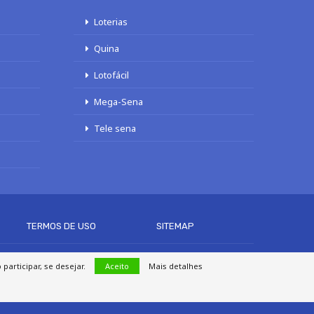
Loterias
Quina
Lotofácil
Mega-Sena
Tele sena
TERMOS DE USO
SITEMAP
articipar, se desejar.
Aceito
Mais detalhes