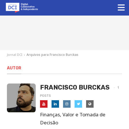
Jornal DCI
›
Arquivos para Francisco Burckas
AUTOR
FRANCISCO BURCKAS
1
POSTS
Francisco
Francisco
Francisco
Francisco
Site
Burckas
Burckas
Burckas
Burckas
de
Finanças, Valor e Tomada de
no
no
no
no
Francisco
Decisão
YouTube
LinkedIn
Instagram
Twitter
Burckas