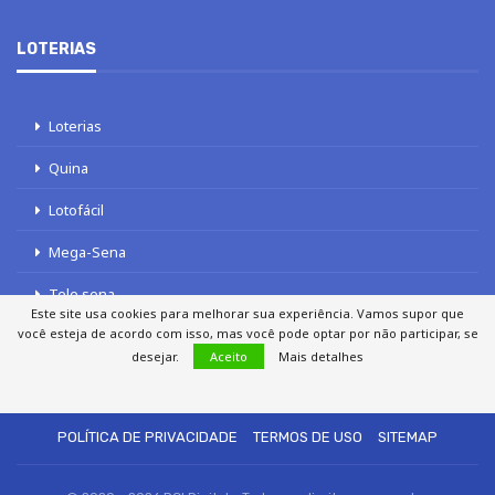
LOTERIAS
Loterias
Quina
Lotofácil
Mega-Sena
Tele sena
Este site usa cookies para melhorar sua experiência. Vamos supor que
você esteja de acordo com isso, mas você pode optar por não participar, se
desejar.
Aceito
Mais detalhes
SOBRE NÓS
AUTORES
FALE COM O JORNAL DCI
POLÍTICA DE PRIVACIDADE
TERMOS DE USO
SITEMAP