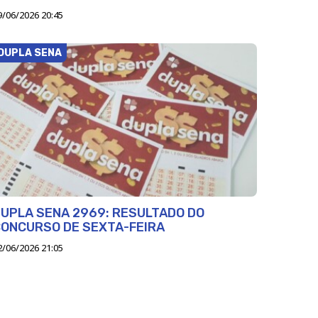
9/06/2026 20:45
DUPLA SENA
UPLA SENA 2969: RESULTADO DO
ONCURSO DE SEXTA-FEIRA
2/06/2026 21:05