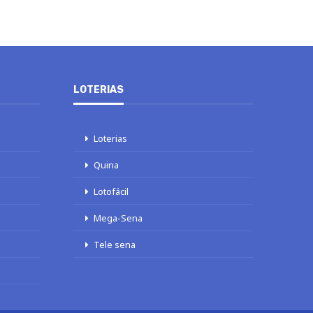
LOTERIAS
Loterias
Quina
Lotofácil
Mega-Sena
Tele sena