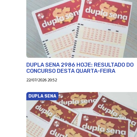
DUPLA SENA 2986 HOJE: RESULTADO DO
CONCURSO DESTA QUARTA-FEIRA
22/07/2026 20:52
DUPLA SENA