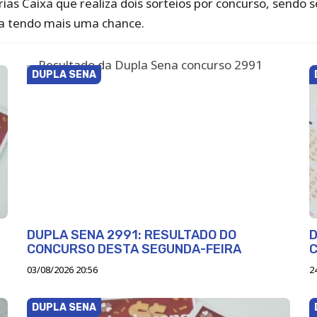
as Caixa que realiza dois sorteios por concurso, sendo 
ba tendo mais uma chance.
DUPLA SENA
DUPLA SENA 2991: RESULTADO DO
D
CONCURSO DESTA SEGUNDA-FEIRA
03/08/2026 20:56
2
DUPLA SENA