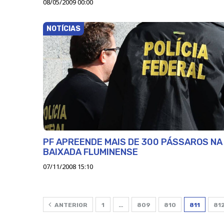
08/05/2009 00:00
NOTÍCIAS
PF APREENDE MAIS DE 300 PÁSSAROS NA
BAIXADA FLUMINENSE
07/11/2008 15:10
ANTERIOR
1
…
809
810
811
81