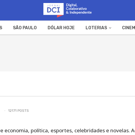
S
SÃO PAULO
DÓLAR HOJE
LOTERIAS
CINEM
A FAZENDA
WEB STORIES
12171 POSTS
re economia, política, esportes, celebridades e novela