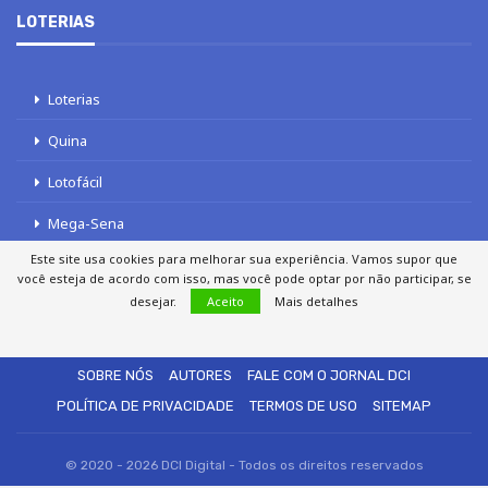
LOTERIAS
Loterias
Quina
Lotofácil
Mega-Sena
Este site usa cookies para melhorar sua experiência. Vamos supor que
Tele sena
você esteja de acordo com isso, mas você pode optar por não participar, se
desejar.
Aceito
Mais detalhes
SOBRE NÓS
AUTORES
FALE COM O JORNAL DCI
POLÍTICA DE PRIVACIDADE
TERMOS DE USO
SITEMAP
© 2020 - 2026 DCI Digital - Todos os direitos reservados