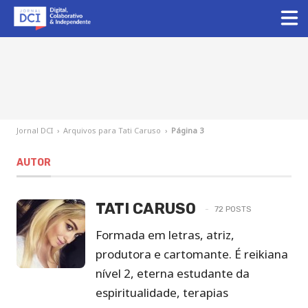
Jornal DCI
›
Arquivos para Tati Caruso
›
Página 3
AUTOR
TATI CARUSO
72 POSTS
Formada em letras, atriz,
produtora e cartomante. É reikiana
nível 2, eterna estudante da
espiritualidade, terapias