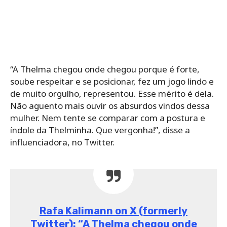
ser tão desumana falando da CAMPEÃ DA ÚLTIMA
EDIÇÃO! Agora eu tremi aqui pra valer viu.”
Em apenas uma semana, Karol Conka se tornou
uma das participantes mais detestadas da edição.
Como resultado, ela perdeu mais de 300 mil
seguidores no Instagram, além de espaço na GNT.
O programa da cantora já não vai mais passar na
televisão, como era previsto para esse mês de
fevereiro.
Karol Conka
Receba notícias no WhatsApp!
Entre na comunidade do DCI e fique por dentro de
tudo em primeira mão.