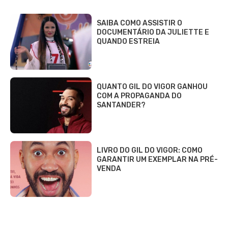
Loterias
Quina
Lotofácil
Mega-Sena
Tele sena
SOBRE NÓS
AUTORES
FALE COM O JORNAL DCI
POLÍTICA DE PRIVACIDADE
TERMOS DE USO
SITEMAP
© 2020 - 2026 DCI Digital - Todos os direitos reservados