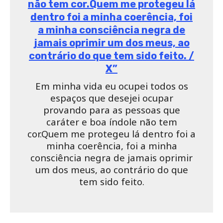
“A Thelma chegou onde chegou porque é forte,
soube respeitar e se posicionar, fez um jogo lindo e
de muito orgulho, representou. Esse mérito é dela.
Não aguento mais ouvir os absurdos vindos dessa
mulher. Nem tente se comparar com a postura e
índole da Thelminha. Que vergonha!”, disse a
influenciadora, no Twitter.