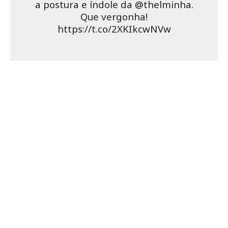
BBB 25: QUEM É RODRIGO
DOURADO, O BIG BOSS NO
LUGAR DE BONINHO
ICÔNICO: RELEMBRE O DISCURSO
DE TIAGO LEIFERT PARA
JULIETTE NO BBB 21
CONHEÇA A HISTÓRIA DO BIG
BROTHER BRASIL DESDE 2002
SAIBA COMO ASSISTIR O
DOCUMENTÁRIO DA JULIETTE E
QUANDO ESTREIA