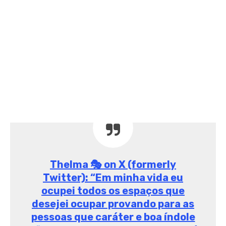
Rafa Kalimann
repudia fala de Karol
Conka do BBB21
Mais uma vez a ex-BBB Rafa Kalimann se
pronunciou sobre Karol Conka, que tem causado
polêmicas no BBB21. A amiga de Thelma Assis ficou
revoltada com a fala da cantora.