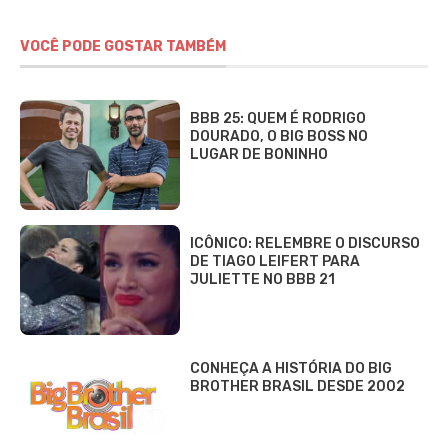
Gastronomia
FINANÇAS
Dólar Hoje
Finanças
Investimentos
Legislação e Tributos
Imposto de renda
INSS
LOTERIAS