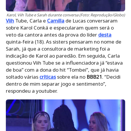
Karol, Viih Tube e Sarah durante conversa (Foto: Reprodução/Globo)
Viih
Tube, Carla e
Camilla
de Lucas conversaram
sobre Karol Conká e especularam quem será o
veto da cantora antes da prova do líder
desta
quinta-feira (18). As sisters pensaram no nome de
Sarah, já que a consultora de marketing foi a
indicação de Karol ao paredão. Em seguida, Carla
questionou Viih Tube se a influenciadora já “estava
de boa” com a dona do hit “Tombei”, que já havia
soltado várias
críticas
sobre ela no
BBB21
. “Decidi
dentro de mim separar jogo e sentimento”,
respondeu a youtuber.