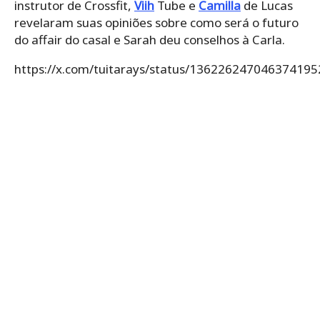
https://x.com/mundinhobbbbr/status/136224693815