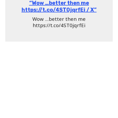
Carla e Arthur no BBB21
O casal conversou durante a festa e o instrutor de
Crossfit convidou a atriz para o
edredom
enquanto
falavam sobre não ter músicas que agradavam ao