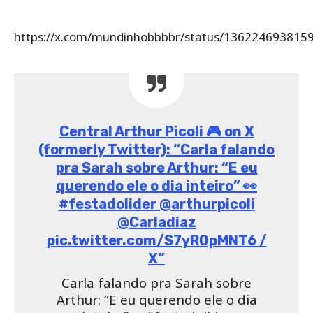
https://x.com/Triopeligroso_/status/1362269438473
Veja também:
Nego Di diz que foi usado e manipulado por Karol
Conká