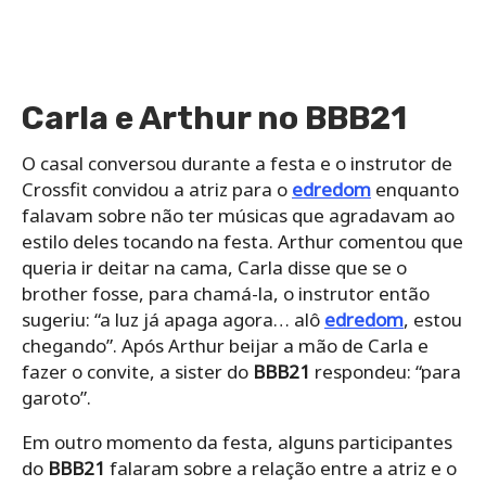
estilo deles tocando na festa. Arthur comentou que
queria ir deitar na cama, Carla disse que se o
brother fosse, para chamá-la, o instrutor então
sugeriu: “a luz já apaga agora… alô
edredom
, estou
chegando”. Após Arthur beijar a mão de Carla e
fazer o convite, a sister do
BBB21
respondeu: “para
garoto”.
Em outro momento da festa, alguns participantes
do
BBB21
falaram sobre a relação entre a atriz e o
instrutor de Crossfit,
Viih
Tube e
Camilla
de Lucas
revelaram suas opiniões sobre como será o futuro
do affair do casal e Sarah deu conselhos à Carla.
https://x.com/tuitarays/status/136226247046374195