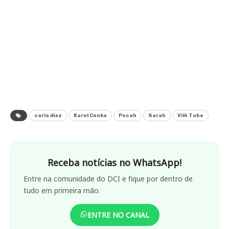
Sara
mundo do entretenimento.
Alves
VOCÊ PODE GOSTAR TAMBÉM
BBB 25: QUEM É RODRIGO
DOURADO, O BIG BOSS NO
LUGAR DE BONINHO
ICÔNICO: RELEMBRE O DISCURSO
DE TIAGO LEIFERT PARA
JULIETTE NO BBB 21
CONHEÇA A HISTÓRIA DO BIG