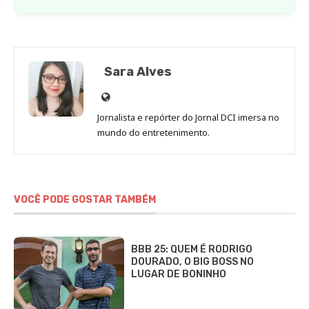
BROTHER BRASIL DESDE 2002
SAIBA COMO ASSISTIR O
DOCUMENTÁRIO DA JULIETTE E
QUANDO ESTREIA
QUANTO GIL DO VIGOR GANHOU
COM A PROPAGANDA DO
SANTANDER?
LIVRO DO GIL DO VIGOR: COMO
GARANTIR UM EXEMPLAR NA PRÉ-
VENDA