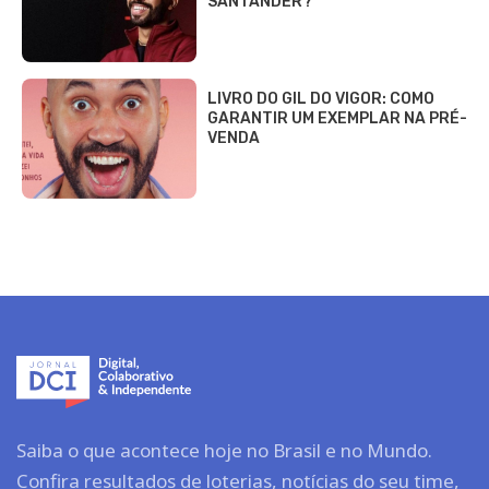
Casa e Decoração
Celebridades
Cinema & TV
Cultura
Gastronomia
FINANÇAS
Dólar Hoje
Finanças
Investimentos