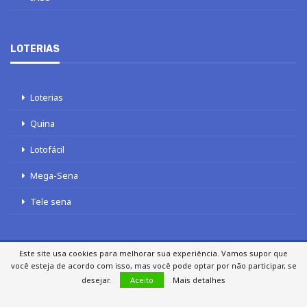
LOTERIAS
Loterias
Quina
Lotofácil
Mega-Sena
Tele sena
Este site usa cookies para melhorar sua experiência. Vamos supor que
você esteja de acordo com isso, mas você pode optar por não participar, se
SOBRE NÓS
AUTORES
FALE COM O JORNAL DCI
desejar.
Aceito
Mais detalhes
POLÍTICA DE PRIVACIDADE
TERMOS DE USO
SITEMAP