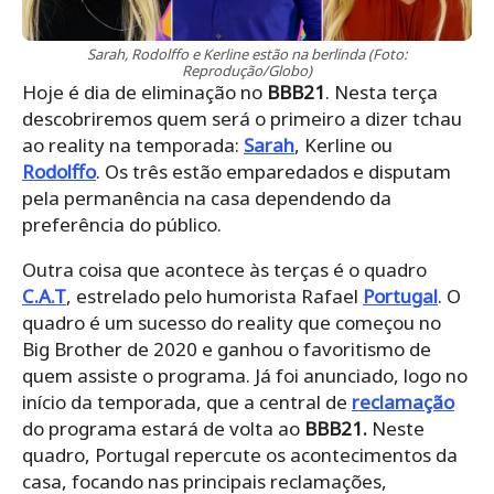
Sarah, Rodolffo e Kerline estão na berlinda (Foto:
Reprodução/Globo)
Hoje é dia de eliminação no
BBB21
. Nesta terça
descobriremos quem será o primeiro a dizer tchau
ao reality na temporada:
Sarah
, Kerline ou
Rodolffo
. Os três estão emparedados e disputam
pela permanência na casa dependendo da
preferência do público.
Outra coisa que acontece às terças é o quadro
C.A.T
, estrelado pelo humorista Rafael
Portugal
. O
quadro é um sucesso do reality que começou no
Big Brother de 2020 e ganhou o favoritismo de
quem assiste o programa. Já foi anunciado, logo no
início da temporada, que a central de
reclamação
do programa estará de volta ao
BBB21.
Neste
quadro, Portugal repercute os acontecimentos da
casa, focando nas principais reclamações,