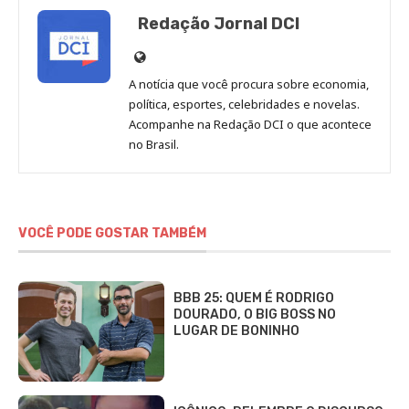
Redação Jornal DCI
Site
de
A notícia que você procura sobre economia,
Redação
política, esportes, celebridades e novelas.
Jornal
Acompanhe na Redação DCI o que acontece
no Brasil.
DCI
VOCÊ PODE GOSTAR TAMBÉM
BBB 25: QUEM É RODRIGO
DOURADO, O BIG BOSS NO
LUGAR DE BONINHO