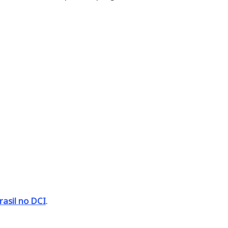
rasil no DCI
.