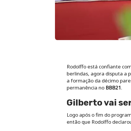
Rodolffo está confiante com
berlindas, agora disputa a 
a formação da décimo pare
permanência no
BBB21
.
Gilberto vai se
Logo após o fim do programa
então que Rodolffo declarou