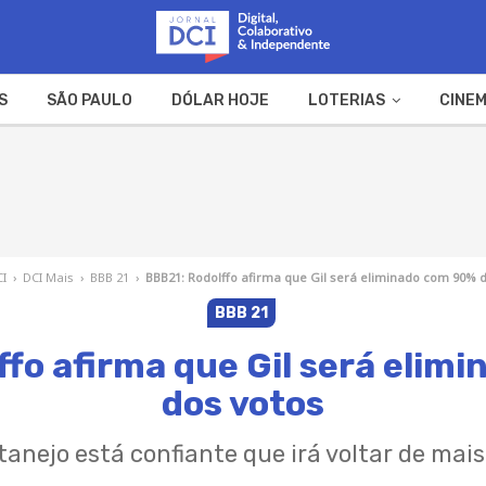
S
SÃO PAULO
DÓLAR HOJE
LOTERIAS
CINEM
A FAZENDA
WEB STORIES
CI
›
DCI Mais
›
BBB 21
›
BBB21: Rodolffo afirma que Gil será eliminado com 90% 
BBB 21
ffo afirma que Gil será elim
dos votos
tanejo está confiante que irá voltar de ma