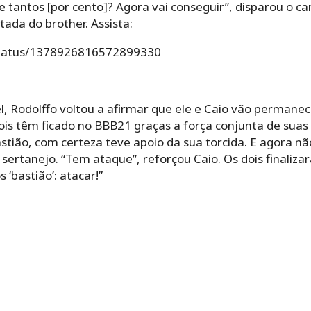
e tantos [por cento]? Agora vai conseguir”, disparou o ca
tada do brother. Assista:
/status/1378926816572899330
l, Rodolffo voltou a afirmar que ele e Caio vão permane
ois têm ficado no BBB21 graças a força conjunta de suas 
Bastião, com certeza teve apoio da sua torcida. E agora n
 sertanejo. “Tem ataque”, reforçou Caio. Os dois finali
 ‘bastião’: atacar!”