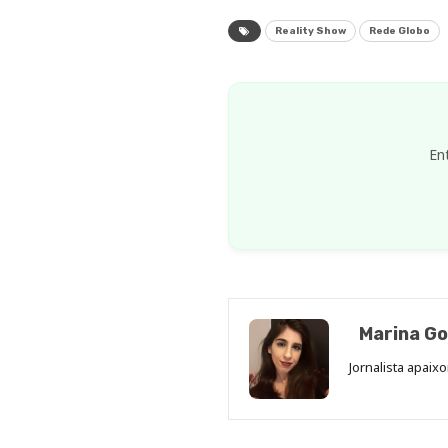
Reality Show
Rede Globo
En
Marina Go
Jornalista apaix