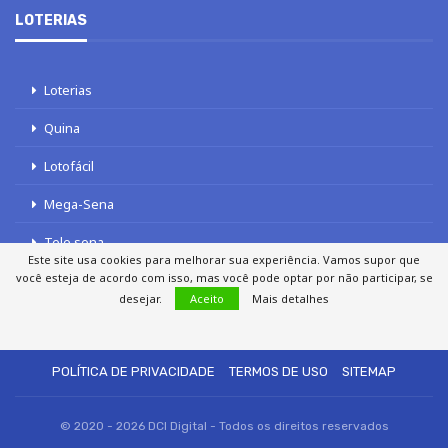
LOTERIAS
Loterias
Quina
Lotofácil
Mega-Sena
Tele sena
Este site usa cookies para melhorar sua experiência. Vamos supor que
você esteja de acordo com isso, mas você pode optar por não participar, se
desejar.
Aceito
Mais detalhes
SOBRE NÓS
AUTORES
FALE COM O JORNAL DCI
POLÍTICA DE PRIVACIDADE
TERMOS DE USO
SITEMAP
© 2020 - 2026 DCI Digital - Todos os direitos reservados