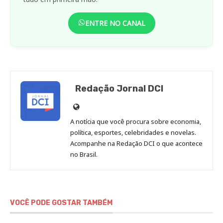
ENTRE NO CANAL
Redação Jornal DCI
Site
de
A notícia que você procura sobre economia,
Redação
política, esportes, celebridades e novelas.
Jornal
Acompanhe na Redação DCI o que acontece
no Brasil.
DCI
VOCÊ PODE GOSTAR TAMBÉM