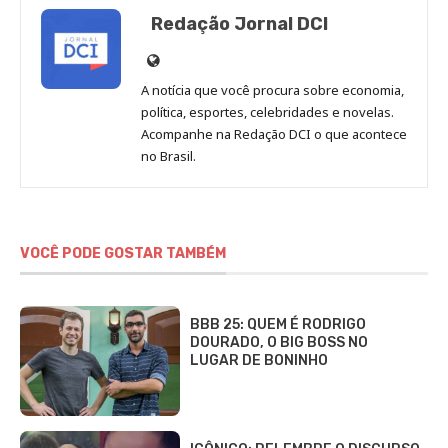
Redação Jornal DCI
Site
de
A notícia que você procura sobre economia,
Redação
política, esportes, celebridades e novelas.
Jornal
Acompanhe na Redação DCI o que acontece
no Brasil.
DCI
VOCÊ PODE GOSTAR TAMBÉM
BBB 25: QUEM É RODRIGO
DOURADO, O BIG BOSS NO
LUGAR DE BONINHO