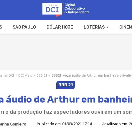
S
SÃO PAULO
DÓLAR HOJE
LOTERIAS
CINEM
A FAZENDA
WEB STORIES
ornal DCI
›
DCI Mais
›
BBB 21
›
BBB21: vaza áudio de Arthur em banheiro privati
BBB 21
a áudio de Arthur em banheir
rro da produção faz espectadores ouvirem um so
Publicado em
01/03/2021 17:14
Atualizado em
2
arina Gomieiro