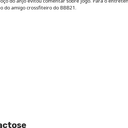
moço do anjo evitou comentar sobre jogo. Para o entrete
do do amigo crossfiteiro do BBB21.
lactose