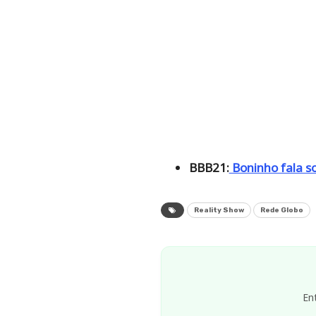
BBB21:
Boninho fala so
Reality Show
Rede Globo
En