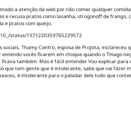
mado a atenção da web por não comer qualquer comida 
s e recusa pratos como lasanha, strogonoff de frango, c
 e pratos com queijo.
_n10_/status/1371220359765229572
es sociais, Thamy Contro, esposa de Projota, esclareceu 
per entendo vocês ficarem em choque quando o Thiago n
ficava também. Mas é fácil entender. Vou explicar para 
. Só que tem gente que é intolerante, sabe que vai fazer 
asceu, é intolerante para o paladar dele tudo que conten