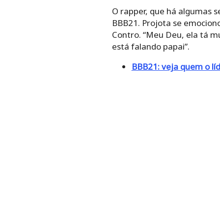
O rapper, que há algumas se
BBB21. Projota se emocionou
Contro. “Meu Deu, ela tá mu
está falando papai”.
BBB21: veja quem o líd