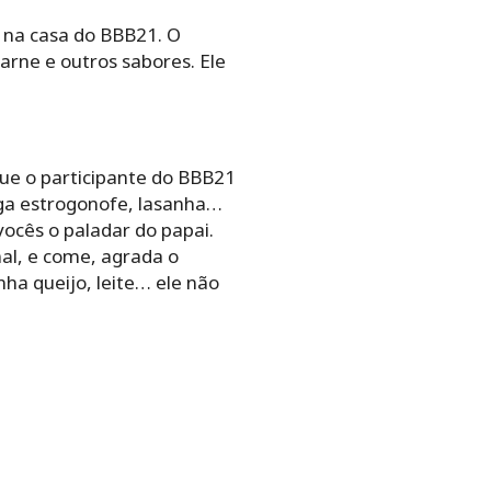
na casa do BBB21. O
arne e outros sabores. Ele
que o participante do BBB21
ega estrogonofe, lasanha…
vocês o paladar do papai.
mal, e come, agrada o
ha queijo, leite… ele não