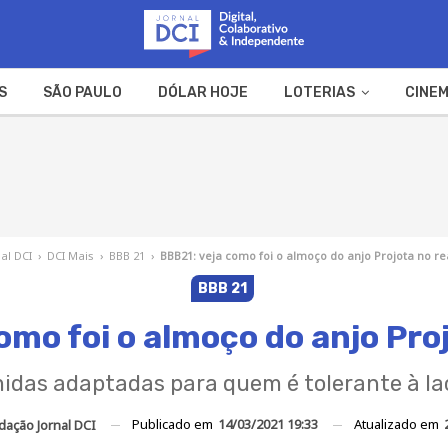
S
SÃO PAULO
DÓLAR HOJE
LOTERIAS
CINEM
A FAZENDA
WEB STORIES
nal DCI
›
DCI Mais
›
BBB 21
›
BBB21: veja como foi o almoço do anjo Projota no rea
BBB 21
omo foi o almoço do anjo Proj
idas adaptadas para quem é tolerante à la
Publicado em
14/03/2021 19:33
Atualizado em
dação Jornal DCI