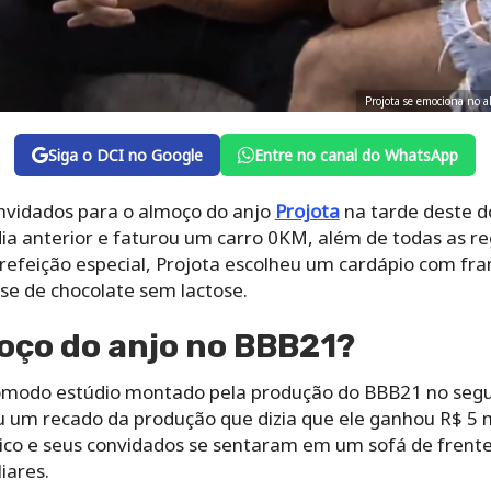
Projota se emociona no 
Siga o DCI no Google
Entre no canal do WhatsApp
nvidados para o almoço do anjo
Projota
na tarde deste d
ia anterior e faturou um carro 0KM, além de todas as reg
refeição especial, Projota escolheu um cardápio com fr
sse de chocolate sem lactose.
oço do anjo no BBB21?
modo estúdio montado pela produção do BBB21 no segu
leu um recado da produção que dizia que ele ganhou R$ 5
úsico e seus convidados se sentaram em um sofá de frent
iares.