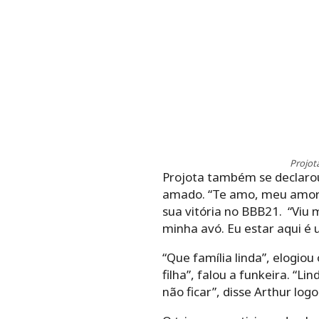
Projot
Projota também se declarou
amado. “Te amo, meu amor”.
sua vitória no BBB21. “Viu 
minha avó. Eu estar aqui é u
“Que família linda”, elogiou
filha”, falou a funkeira. “
não ficar”, disse Arthur log