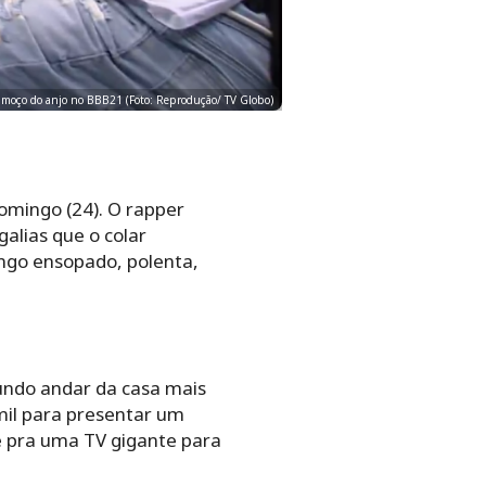
almoço do anjo no BBB21 (Foto: Reprodução/ TV Globo)
omingo (24). O rapper
alias que o colar
ango ensopado, polenta,
ndo andar da casa mais
 mil para presentar um
e pra uma TV gigante para