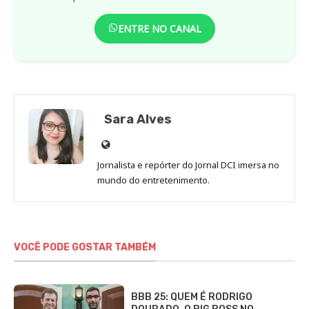
ENTRE NO CANAL
Sara Alves
Site
de
Jornalista e repórter do Jornal DCI imersa no
Sara
mundo do entretenimento.
Alves
VOCÊ PODE GOSTAR TAMBÉM
BBB 25: QUEM É RODRIGO