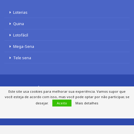
Loterias
Quina
Lotofácil
Mega-Sena
Tele sena
SOBRE NÓS
AUTORES
FALE COM O JORNAL DCI
Este site usa cookies para melhorar sua experiência. Vamos supor que
POLÍTICA DE PRIVACIDADE
TERMOS DE USO
SITEMAP
você esteja de acordo com isso, mas você pode optar por não participar, se
desejar.
Aceito
Mais detalhes
© 2020 - 2026 DCI Digital - Todos os direitos reservados