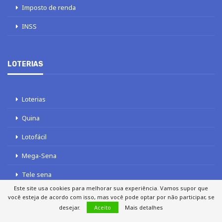
Imposto de renda
INSS
LOTERIAS
Loterias
Quina
Lotofácil
Mega-Sena
Tele sena
Este site usa cookies para melhorar sua experiência. Vamos supor que
você esteja de acordo com isso, mas você pode optar por não participar, se
desejar.
Aceito
Mais detalhes