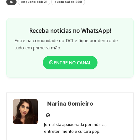
enquete bbb 21
quem sai do BBB
Receba notícias no WhatsApp!
Entre na comunidade do DCI e fique por dentro de
tudo em primeira mão.
ENTRE NO CANAL
Marina Gomieiro
Site
de
Jornalista apaixonada por música,
Marina
entretenimento e cultura pop.
Gomieiro