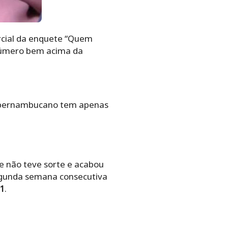
arcial da enquete “Quem
 número bem acima da
 pernambucano tem apenas
tte não teve sorte e acabou
egunda semana consecutiva
1
.