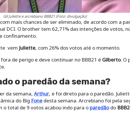
Gil Juliette e arcrebiano BBB21 (Foto: divulgação)
e com mais chances de ser eliminado, de acordo com a p
rnal DCI. O brother tem 62,71% das intenções de votos,
e confinamento.
uete vem
Juliette
, com 26% dos votos até o momento.
ora de perigo e deve continuar no BBB21 é
Gilberto
. O
te.
ado o paredão da semana?
íder da semana,
Arthur
, e foi direto para o paredão. Julie
inâmica do Big
Fone
desta semana. Arcrebiano foi pela s
 o total de 9 votos acabou indo para o
paredão
do
BBB2