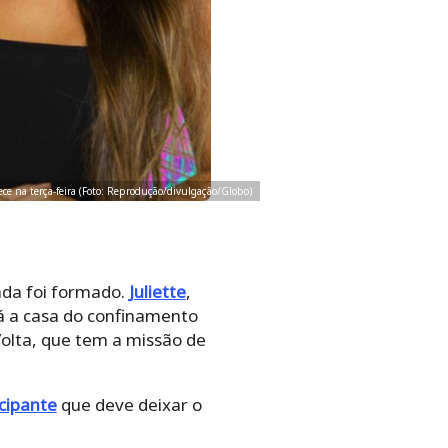
ece na terça-feira (Foto: Reprodução/divulgação/Globo)
da foi formado.
Juliette
,
á a casa do confinamento
Volta, que tem a missão de
icipante
que deve deixar o