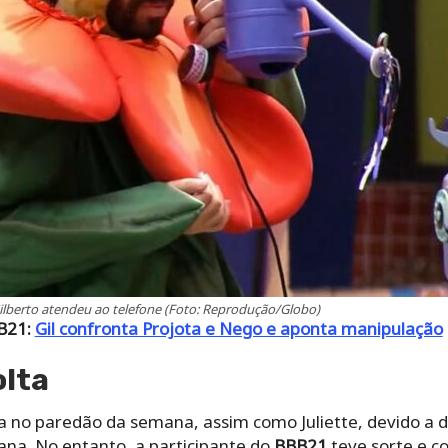
ilberto atendeu ao telefone (Foto: Reprodução/Globo)
B21:
Gil confronta Projota e Nego e aponta manipulação
olta
no paredão da semana, assim como Juliette, devido a d
ana. No entanto, a participante do
BBB21
teve sorte e c