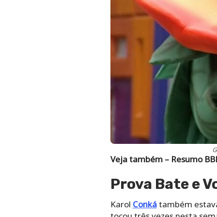
G
Veja também – Resumo BB
Prova Bate e V
Karol
Conká
também estava 
tocou três vezes nesta sem