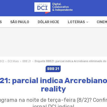
S
SÃO PAULO
DÓLAR HOJE
LOTERIAS
CINEM
A FAZENDA
WEB STORIES
 DCI
›
DCI Mais
›
BBB 21
›
Enquete BBB21: parcial indica Arcrebiano eliminado do 
BBB 21
1: parcial indica Arcrebiano
reality
ograma na noite de terça-feira (8/2)? Confi
jornal DCI indica!