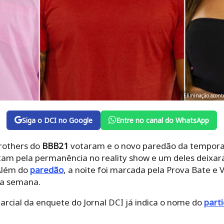
Eliminação acont
Siga o DCI no Google
Entre no canal do WhatsApp
brothers do
BBB21
votaram e o novo paredão da tempora
am pela permanência no reality show e um deles deixar
 Além do
paredão
, a noite foi marcada pela Prova Bate e 
da semana.
rcial da enquete do Jornal DCI já indica o nome do
part