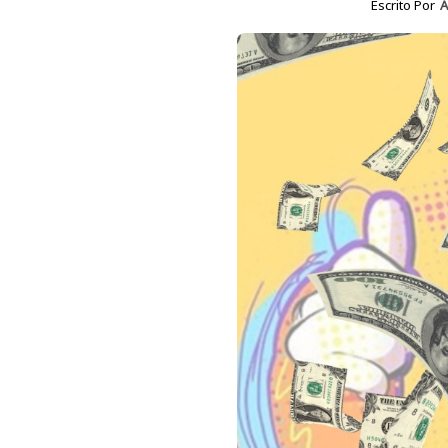
Escrito Por
A