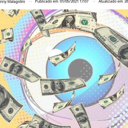
Publicado em
01/05/2021 17:07
Atualizado em
26
nny Malagolini