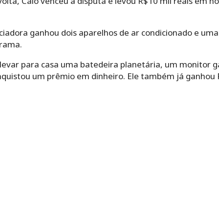
olta, Caio venceu a disputa e levou R$10 mil reais em 
enciadora ganhou dois aparelhos de ar condicionado e um
grama.
 vai levar para casa uma batedeira planetária, um monitor
quistou um prêmio em dinheiro. Ele também já ganhou 