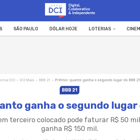
S
SÃO PAULO
DÓLAR HOJE
LOTERIAS
CINEM
A FAZENDA
WEB STORIES
Jornal DCI
›
DCI Mais
›
BBB 21
›
Prêmio: quanto ganha o segundo lugar do BBB 21
BBB 21
anto ganha o segundo lugar
em terceiro colocado pode faturar R$ 50 mil
ganha R$ 150 mil.