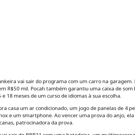
funkeira vai sair do programa com um carro na garagem.
o em R$50 mil. Pocah também garantiu uma caixa de som
5 e 18 meses de um curso de idiomas à sua escolha.
r pra casa um ar condicionado, um jogo de panelas de 4 p
inox e um smartphone. Ao vencer uma prova do anjo, el
anas, patrocinadora da prova.
ra vai sair do BBB21 com uma batedeira, um multiprocess