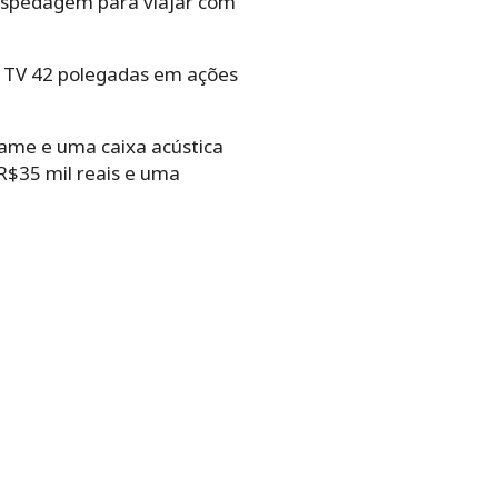
hospedagem para viajar com
a TV 42 polegadas em ações
 game e uma caixa acústica
R$35 mil reais e uma