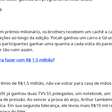
o
m prêmio milionário, os brothers recebem um cachê a c
ações ao longo da edição. Pocah ganhou um carro e Gil 
 participantes ganhar uma quantia a cada volta do paredã
r tão ruim assim.
ra fazer com R$ 1,5 milhão?
mio de R$1,5 milhão, não vai voltar para casa de mãos 
ssfit já ganhou duas TV’s 55 polegadas, um notebook, um
a de pressão. Ao vencer a prova do anjo, Arthur também
ica. Em sua segunda liderança, ele levou mais R$10 mil 
rova do líder.