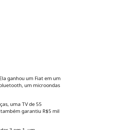
 Ela ganhou um Fiat em um
 bluetooth, um microondas
eças, uma TV de 55
a também garantiu R$5 mil
ador 3 em 1, um