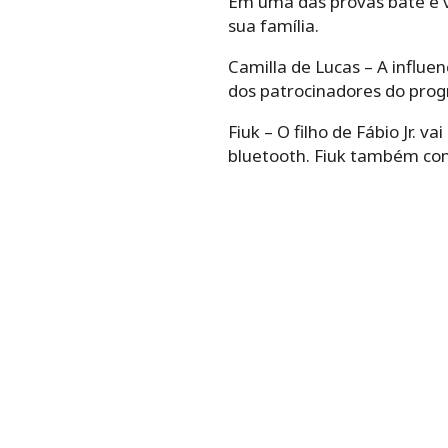
Em uma das provas bate e v
sua família.
Camilla de Lucas – A influ
dos patrocinadores do pro
Fiuk – O filho de Fábio Jr.
bluetooth. Fiuk também con