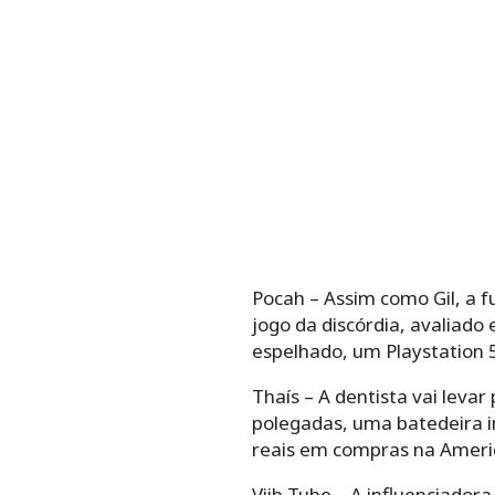
Pocah – Assim como Gil, a 
jogo da discórdia, avaliad
espelhado, um Playstation 
Thaís – A dentista vai leva
polegadas, uma batedeira 
reais em compras na Americ
Viih Tube – A influenciado