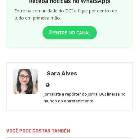
Receba notícias no WhatsApp!
Entre na comunidade do DCI e fique por dentro de
tudo em primeira mão.
ENTRE NO CANAL
Sara Alves
Site
de
Jornalista e repórter do Jornal DCI imersa no
Sara
mundo do entretenimento.
Alves
VOCÊ PODE GOSTAR TAMBÉM