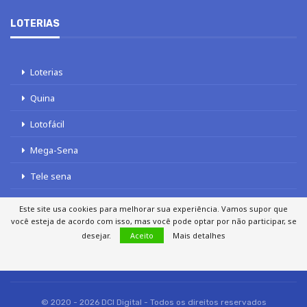
LOTERIAS
Loterias
Quina
Lotofácil
Mega-Sena
Tele sena
Este site usa cookies para melhorar sua experiência. Vamos supor que
você esteja de acordo com isso, mas você pode optar por não participar, se
desejar.
Aceito
Mais detalhes
SOBRE NÓS
AUTORES
FALE COM O JORNAL DCI
POLÍTICA DE PRIVACIDADE
TERMOS DE USO
SITEMAP
© 2020 - 2026 DCI Digital - Todos os direitos reservados