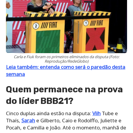
Carla e Fiuk foram os primeiros eliminados da disputa (Foto:
Reprodução/RedeGlobo)
Leia também: entenda como será o paredão desta
semana
Quem permanece na prova
do líder BBB21?
Cinco duplas ainda estão na disputa:
Viih
Tube e
Thaís,
Sarah
e Gilberto, Caio e Rodolffo, Juliette e
Pocah, e Camilla e João. Até o momento, manhã de