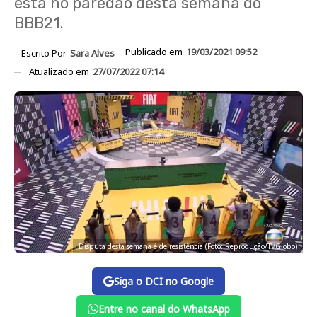
está no paredão desta semana do
BBB21.
Publicado em
19/03/2021 09:52
Escrito Por
Sara Alves
Atualizado em
27/07/2022 07:14
Disputa desta semana é de resistência (Foto: Reprodução/TVGlobo)
Siga o DCI no Google
Entre no canal do WhatsApp