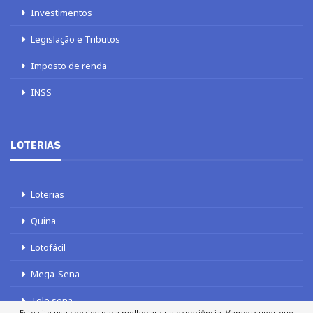
Investimentos
Legislação e Tributos
Imposto de renda
INSS
LOTERIAS
Loterias
Quina
Lotofácil
Mega-Sena
Tele sena
Este site usa cookies para melhorar sua experiência. Vamos supor que