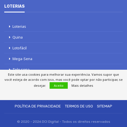
LOTERIAS
Loterias
Quina
Lotofácil
Mega-Sena
Tele sena
Este site usa cookies para melhorar sua experiência. Vamos supor que
você esteja de acordo com isso, mas você pode optar por não participar, se
desejar.
Aceito
Mais detalhes
SOBRE NÓS
AUTORES
FALE COM O JORNAL DCI
POLÍTICA DE PRIVACIDADE
TERMOS DE USO
SITEMAP
© 2020 - 2026 DCI Digital - Todos os direitos reservados