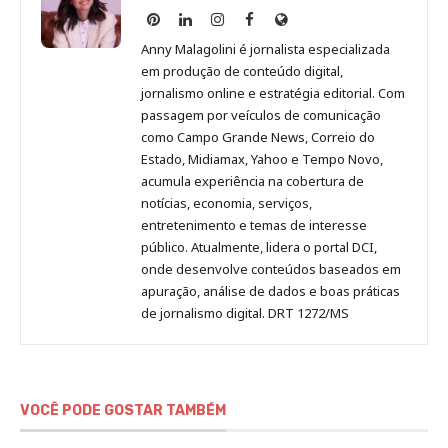
Anny
Anny
Anny
Anny
Site
Malagolini
Malagolini
Malagolini
Malagolini
de
Anny Malagolini é jornalista especializada
no
no
no
no
Anny
em produção de conteúdo digital,
Pinterest
LinkedIn
Instagram
Facebook
Malagolini
jornalismo online e estratégia editorial. Com
passagem por veículos de comunicação
como Campo Grande News, Correio do
Estado, Midiamax, Yahoo e Tempo Novo,
acumula experiência na cobertura de
notícias, economia, serviços,
entretenimento e temas de interesse
público. Atualmente, lidera o portal DCI,
onde desenvolve conteúdos baseados em
apuração, análise de dados e boas práticas
de jornalismo digital. DRT 1272/MS
VOCÊ PODE GOSTAR TAMBÉM