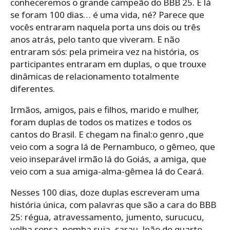
conheceremos o grande campeão do BBB 25. E lá
se foram 100 dias… é uma vida, né? Parece que
vocês entraram naquela porta uns dois ou três
anos atrás, pelo tanto que viveram. E não
entraram sós: pela primeira vez na história, os
participantes entraram em duplas, o que trouxe
dinâmicas de relacionamento totalmente
diferentes.
Irmãos, amigos, pais e filhos, marido e mulher,
foram duplas de todos os matizes e todos os
cantos do Brasil. E chegam na final:o genro ,que
veio com a sogra lá de Pernambuco, o gêmeo, que
veio inseparável irmão lá do Goiás, a amiga, que
veio com a sua amiga-alma-gêmea lá do Ceará.
Nesses 100 dias, doze duplas escreveram uma
história única, com palavras que são a cara do BBB
25: régua, atravessamento, jumento, surucucu,
velha sonsa, pomba suja, sarau, leão de quarto,