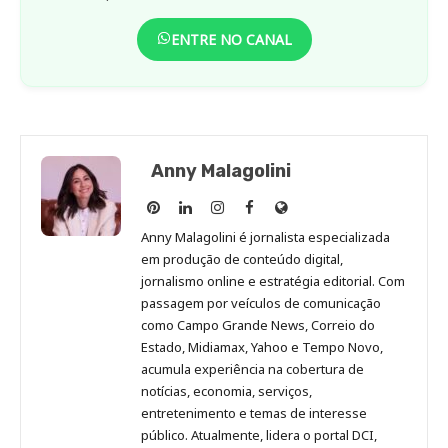
ENTRE NO CANAL
Anny Malagolini
Anny
Anny
Anny
Anny
Site
Malagolini
Malagolini
Malagolini
Malagolini
de
Anny Malagolini é jornalista especializada
no
no
no
no
Anny
em produção de conteúdo digital,
Pinterest
LinkedIn
Instagram
Facebook
Malagolini
jornalismo online e estratégia editorial. Com
passagem por veículos de comunicação
como Campo Grande News, Correio do
Estado, Midiamax, Yahoo e Tempo Novo,
acumula experiência na cobertura de
notícias, economia, serviços,
entretenimento e temas de interesse
público. Atualmente, lidera o portal DCI,