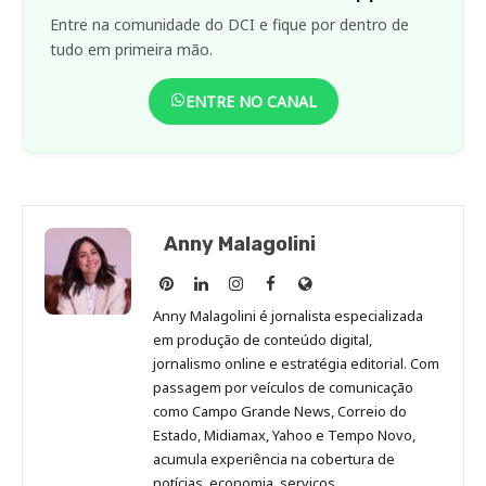
Entre na comunidade do DCI e fique por dentro de
tudo em primeira mão.
ENTRE NO CANAL
Anny Malagolini
Anny
Anny
Anny
Anny
Site
Malagolini
Malagolini
Malagolini
Malagolini
de
Anny Malagolini é jornalista especializada
no
no
no
no
Anny
em produção de conteúdo digital,
Pinterest
LinkedIn
Instagram
Facebook
Malagolini
jornalismo online e estratégia editorial. Com
passagem por veículos de comunicação
como Campo Grande News, Correio do
Estado, Midiamax, Yahoo e Tempo Novo,
acumula experiência na cobertura de
notícias, economia, serviços,