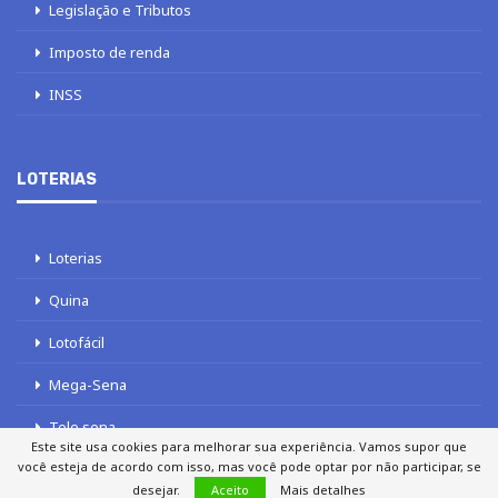
Legislação e Tributos
Imposto de renda
INSS
LOTERIAS
Loterias
Quina
Lotofácil
Mega-Sena
Tele sena
Este site usa cookies para melhorar sua experiência. Vamos supor que
você esteja de acordo com isso, mas você pode optar por não participar, se
desejar.
Aceito
Mais detalhes