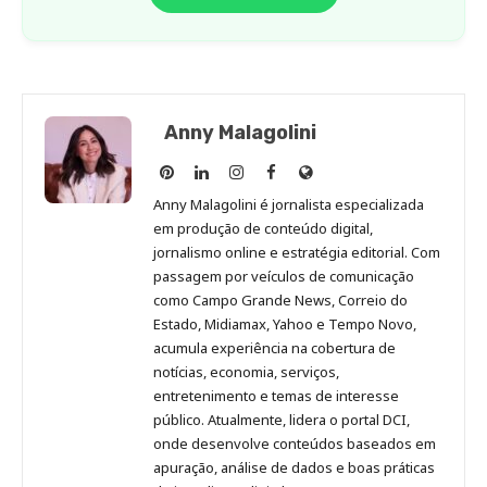
Anny Malagolini
Anny
Anny
Anny
Anny
Site
Malagolini
Malagolini
Malagolini
Malagolini
de
Anny Malagolini é jornalista especializada
no
no
no
no
Anny
em produção de conteúdo digital,
Pinterest
LinkedIn
Instagram
Facebook
Malagolini
jornalismo online e estratégia editorial. Com
passagem por veículos de comunicação
como Campo Grande News, Correio do
Estado, Midiamax, Yahoo e Tempo Novo,
acumula experiência na cobertura de
notícias, economia, serviços,
entretenimento e temas de interesse
público. Atualmente, lidera o portal DCI,
onde desenvolve conteúdos baseados em
apuração, análise de dados e boas práticas