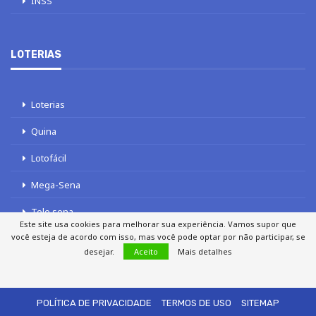
INSS
LOTERIAS
Loterias
Quina
Lotofácil
Mega-Sena
Tele sena
Este site usa cookies para melhorar sua experiência. Vamos supor que
você esteja de acordo com isso, mas você pode optar por não participar, se
desejar.
Aceito
Mais detalhes
SOBRE NÓS
AUTORES
FALE COM O JORNAL DCI
POLÍTICA DE PRIVACIDADE
TERMOS DE USO
SITEMAP