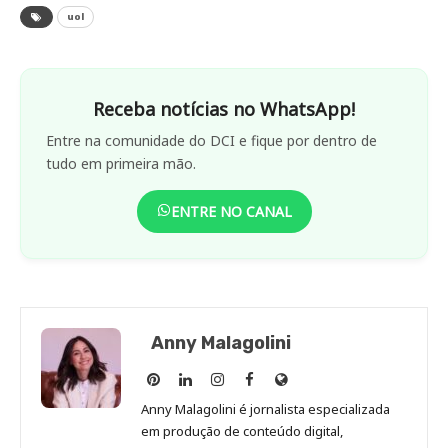
uol
Receba notícias no WhatsApp!
Entre na comunidade do DCI e fique por dentro de
tudo em primeira mão.
ENTRE NO CANAL
Anny Malagolini
Anny
Anny
Anny
Anny
Site
Malagolini
Malagolini
Malagolini
Malagolini
de
Anny Malagolini é jornalista especializada
no
no
no
no
Anny
em produção de conteúdo digital,