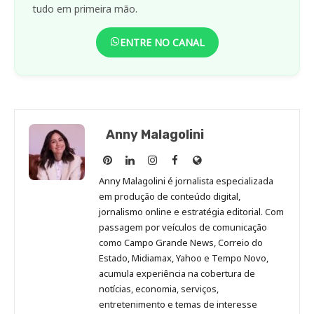
tudo em primeira mão.
ENTRE NO CANAL
Anny Malagolini
Anny
Anny
Anny
Anny
Site
Malagolini
Malagolini
Malagolini
Malagolini
de
Anny Malagolini é jornalista especializada
no
no
no
no
Anny
em produção de conteúdo digital,
Pinterest
LinkedIn
Instagram
Facebook
Malagolini
jornalismo online e estratégia editorial. Com
passagem por veículos de comunicação
como Campo Grande News, Correio do
Estado, Midiamax, Yahoo e Tempo Novo,
acumula experiência na cobertura de
notícias, economia, serviços,
entretenimento e temas de interesse