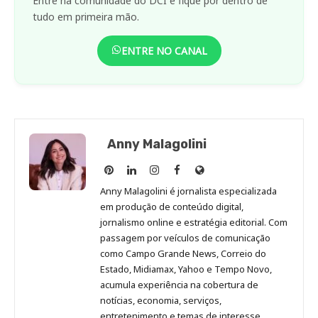
Entre na comunidade do DCI e fique por dentro de
tudo em primeira mão.
ENTRE NO CANAL
Anny Malagolini
Anny
Anny
Anny
Anny
Site
Malagolini
Malagolini
Malagolini
Malagolini
de
Anny Malagolini é jornalista especializada
no
no
no
no
Anny
em produção de conteúdo digital,
Pinterest
LinkedIn
Instagram
Facebook
Malagolini
jornalismo online e estratégia editorial. Com
passagem por veículos de comunicação
como Campo Grande News, Correio do
Estado, Midiamax, Yahoo e Tempo Novo,
acumula experiência na cobertura de
notícias, economia, serviços,
entretenimento e temas de interesse