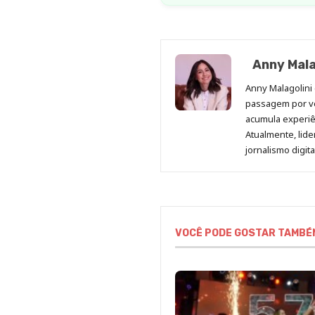
Anny Mala
Anny Malagolini 
passagem por v
acumula experiên
Atualmente, lid
jornalismo digit
VOCÊ PODE GOSTAR TAMBÉ