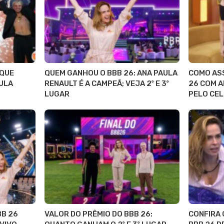
 QUE
QUEM GANHOU O BBB 26: ANA PAULA
COMO ASS
ULA
RENAULT É A CAMPEÃ; VEJA 2º E 3º
26 COM A
LUGAR
PELO CE
BB 26
VALOR DO PRÊMIO DO BBB 26:
CONFIRA 