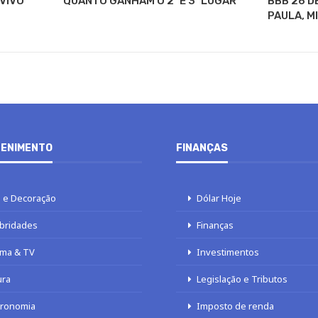
 VIVO
QUANTO GANHAM O 2º E 3º LUGAR
BBB 26 D
PAULA, M
ENIMENTO
FINANÇAS
 e Decoração
Dólar Hoje
bridades
Finanças
ma & TV
Investimentos
ura
Legislação e Tributos
tronomia
Imposto de renda