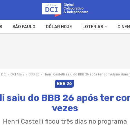
S
SÃO PAULO
DÓLAR HOJE
LOTERIAS
CINEM
A FAZENDA
WEB STORIES
l DCI
›
DCI Mais
›
BBB 26
›
Henri Castelli saiu do BBB 26 após ter convulsão duas
BBB 26
li saiu do BBB 26 após ter c
vezes
Henri Castelli ficou três dias no programa