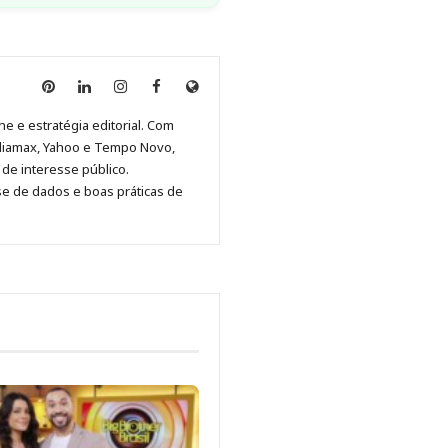
Anny
Anny
Anny
Anny
Site
Malagolini
Malagolini
Malagolini
Malagolini
de
ne e estratégia editorial. Com
no
no
no
no
Anny
diamax, Yahoo e Tempo Novo,
Pinterest
LinkedIn
Instagram
Facebook
Malagolini
de interesse público.
se de dados e boas práticas de