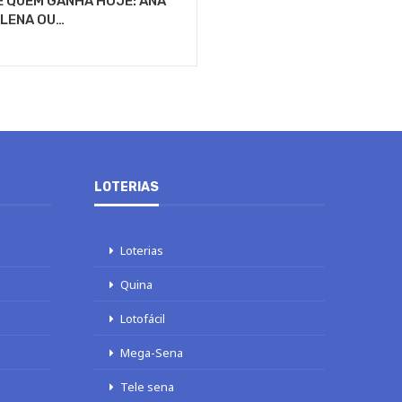
E QUEM GANHA HOJE: ANA
ILENA OU…
LOTERIAS
Loterias
Quina
Lotofácil
Mega-Sena
Tele sena