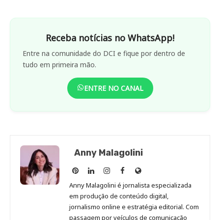
Receba notícias no WhatsApp!
Entre na comunidade do DCI e fique por dentro de
tudo em primeira mão.
ENTRE NO CANAL
Anny Malagolini
Anny
Anny
Anny
Anny
Site
Malagolini
Malagolini
Malagolini
Malagolini
de
Anny Malagolini é jornalista especializada
no
no
no
no
Anny
em produção de conteúdo digital,
Pinterest
LinkedIn
Instagram
Facebook
Malagolini
jornalismo online e estratégia editorial. Com
passagem por veículos de comunicação