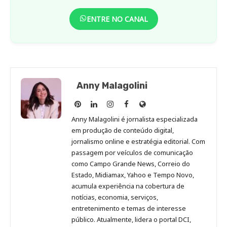
ENTRE NO CANAL
Anny Malagolini
Anny
Anny
Anny
Anny
Site
Malagolini
Malagolini
Malagolini
Malagolini
de
Anny Malagolini é jornalista especializada
no
no
no
no
Anny
em produção de conteúdo digital,
Pinterest
LinkedIn
Instagram
Facebook
Malagolini
jornalismo online e estratégia editorial. Com
passagem por veículos de comunicação
como Campo Grande News, Correio do
Estado, Midiamax, Yahoo e Tempo Novo,
acumula experiência na cobertura de
notícias, economia, serviços,
entretenimento e temas de interesse
público. Atualmente, lidera o portal DCI,