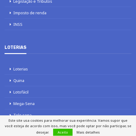
Legislação e Tributos
Imposto de renda
INSS
LOTERIAS
Loterias
Quina
Lotofácil
Mega-Sena
Tele sena
Este site usa cookies para melhorar sua experiência. Vamos supor que
você esteja de acordo com isso, mas você pode optar por não participar, se
desejar.
Aceito
Mais detalhes