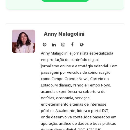
Anny Malagolini
Anny
Anny
Anny
Anny
Site
Malagolini
Malagolini
Malagolini
Malagolini
de
Anny Malagolini é jornalista especializada
no
no
no
no
Anny
em produção de conteúdo digital,
Pinterest
LinkedIn
Instagram
Facebook
Malagolini
jornalismo online e estratégia editorial. Com
passagem por veículos de comunicação
como Campo Grande News, Correio do
Estado, Midiamax, Yahoo e Tempo Novo,
acumula experiência na cobertura de
notícias, economia, serviços,
entretenimento e temas de interesse
público. Atualmente, lidera o portal DCI,
onde desenvolve conteúdos baseados em
apuração, análise de dados e boas práticas
de jornalismo digital. DRT 1272/MS