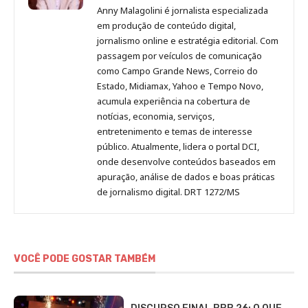
Malagolini
Malagolini
Malagolini
Malagolini
de
Anny Malagolini é jornalista especializada
no
no
no
no
Anny
em produção de conteúdo digital,
Pinterest
LinkedIn
Instagram
Facebook
Malagolini
jornalismo online e estratégia editorial. Com
passagem por veículos de comunicação
como Campo Grande News, Correio do
Estado, Midiamax, Yahoo e Tempo Novo,
acumula experiência na cobertura de
notícias, economia, serviços,
entretenimento e temas de interesse
público. Atualmente, lidera o portal DCI,
onde desenvolve conteúdos baseados em
apuração, análise de dados e boas práticas
de jornalismo digital. DRT 1272/MS
VOCÊ PODE GOSTAR TAMBÉM