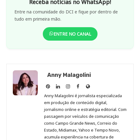
Receba notícias no WhatsApp!
Entre na comunidade do DCI e fique por dentro de
tudo em primeira mão.
ENTRE NO CANAL
Anny Malagolini
Anny
Anny
Anny
Anny
Site
Malagolini
Malagolini
Malagolini
Malagolini
de
Anny Malagolini é jornalista especializada
no
no
no
no
Anny
em produção de conteúdo digital,
Pinterest
LinkedIn
Instagram
Facebook
Malagolini
jornalismo online e estratégia editorial. Com
passagem por veículos de comunicação
como Campo Grande News, Correio do
Estado, Midiamax, Yahoo e Tempo Novo,
acumula experiência na cobertura de