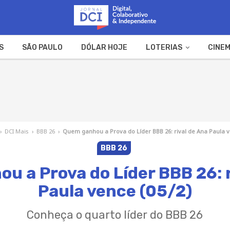
S
SÃO PAULO
DÓLAR HOJE
LOTERIAS
CINEM
A FAZENDA
WEB STORIES
›
DCI Mais
›
BBB 26
›
Quem ganhou a Prova do Líder BBB 26: rival de Ana Paula v
BBB 26
u a Prova do Líder BBB 26: r
Paula vence (05/2)
Conheça o quarto líder do BBB 26