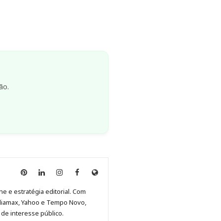
ão.
Anny
Anny
Anny
Anny
Site
Malagolini
Malagolini
Malagolini
Malagolini
de
ne e estratégia editorial. Com
no
no
no
no
Anny
diamax, Yahoo e Tempo Novo,
Pinterest
LinkedIn
Instagram
Facebook
Malagolini
de interesse público.