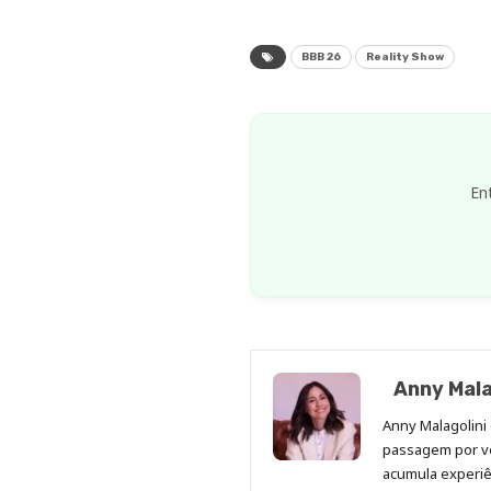
BBB 26
Reality Show
En
Anny Mala
Anny Malagolini 
passagem por v
acumula experiên