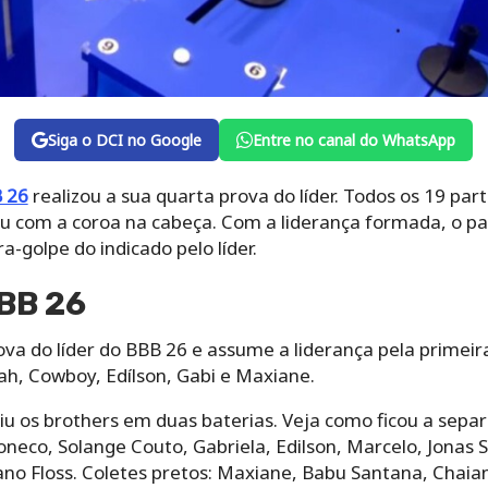
Siga o DCI no Google
Entre no canal do WhatsApp
 26
realizou a sua quarta prova do líder. Todos os 19 par
u com a coroa na cabeça. Com a liderança formada, o p
-golpe do indicado pelo líder.
BBB 26
va do líder do BBB 26 e assume a liderança pela primeir
rah, Cowboy, Edílson, Gabi e Maxiane.
idiu os brothers em duas baterias. Veja como ficou a sepa
neco, Solange Couto, Gabriela, Edilson, Marcelo, Jonas S
iano Floss. Coletes pretos: Maxiane, Babu Santana, Chaia