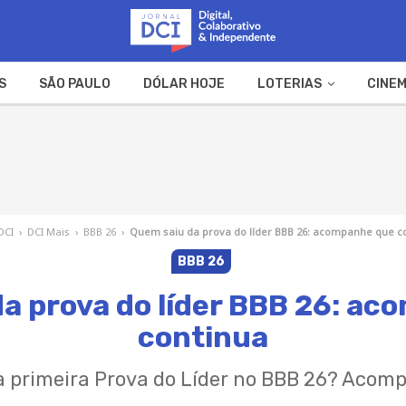
S
SÃO PAULO
DÓLAR HOJE
LOTERIAS
CINEM
A FAZENDA
WEB STORIES
DCI
›
DCI Mais
›
BBB 26
›
Quem saiu da prova do líder BBB 26: acompanhe que c
BBB 26
a prova do líder BBB 26: a
continua
primeira Prova do Líder no BBB 26? Acom