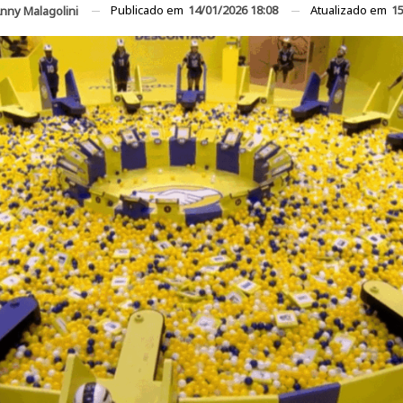
Publicado em
14/01/2026 18:08
Atualizado em
15
nny Malagolini