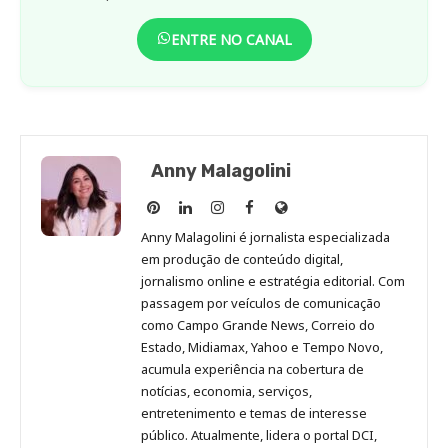
ENTRE NO CANAL
Anny Malagolini
Anny
Anny
Anny
Anny
Site
Malagolini
Malagolini
Malagolini
Malagolini
de
Anny Malagolini é jornalista especializada
no
no
no
no
Anny
em produção de conteúdo digital,
Pinterest
LinkedIn
Instagram
Facebook
Malagolini
jornalismo online e estratégia editorial. Com
passagem por veículos de comunicação
como Campo Grande News, Correio do
Estado, Midiamax, Yahoo e Tempo Novo,
acumula experiência na cobertura de
notícias, economia, serviços,
entretenimento e temas de interesse
público. Atualmente, lidera o portal DCI,