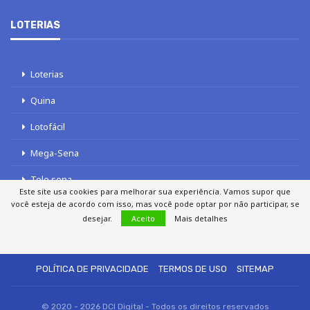
LOTERIAS
Loterias
Quina
Lotofácil
Mega-Sena
Tele sena
Este site usa cookies para melhorar sua experiência. Vamos supor que
você esteja de acordo com isso, mas você pode optar por não participar, se
desejar.
Aceito
Mais detalhes
SOBRE NÓS
AUTORES
FALE COM O JORNAL DCI
POLÍTICA DE PRIVACIDADE
TERMOS DE USO
SITEMAP
© 2020 - 2026 DCI Digital - Todos os direitos reservados