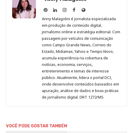
Anny
Anny
Anny
Anny
Site
Malagolini
Malagolini
Malagolini
Malagolini
de
Anny Malagolini é jornalista especializada
no
no
no
no
Anny
em produção de conteúdo digital,
Pinterest
LinkedIn
Instagram
Facebook
Malagolini
jornalismo online e estratégia editorial. Com
passagem por veículos de comunicação
como Campo Grande News, Correio do
Estado, Midiamax, Yahoo e Tempo Novo,
acumula experiência na cobertura de
notícias, economia, serviços,
entretenimento e temas de interesse
público. Atualmente, lidera o portal DCI,
onde desenvolve conteúdos baseados em
apuração, análise de dados e boas práticas
de jornalismo digital. DRT 1272/MS
VOCÊ PODE GOSTAR TAMBÉM