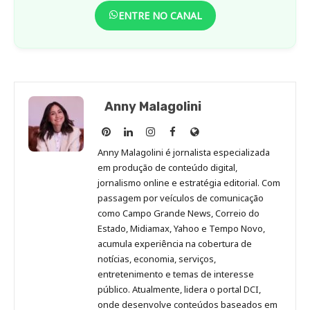
ENTRE NO CANAL
Anny Malagolini
Anny
Anny
Anny
Anny
Site
Malagolini
Malagolini
Malagolini
Malagolini
de
Anny Malagolini é jornalista especializada
no
no
no
no
Anny
em produção de conteúdo digital,
Pinterest
LinkedIn
Instagram
Facebook
Malagolini
jornalismo online e estratégia editorial. Com
passagem por veículos de comunicação
como Campo Grande News, Correio do
Estado, Midiamax, Yahoo e Tempo Novo,
acumula experiência na cobertura de
notícias, economia, serviços,
entretenimento e temas de interesse
público. Atualmente, lidera o portal DCI,
onde desenvolve conteúdos baseados em