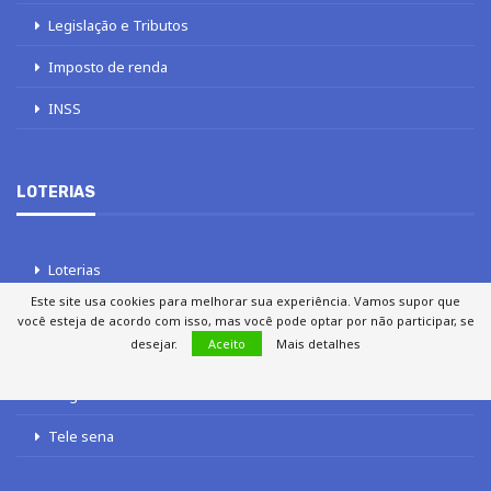
Legislação e Tributos
Imposto de renda
INSS
LOTERIAS
Loterias
Este site usa cookies para melhorar sua experiência. Vamos supor que
Quina
você esteja de acordo com isso, mas você pode optar por não participar, se
desejar.
Aceito
Mais detalhes
Lotofácil
Mega-Sena
Tele sena