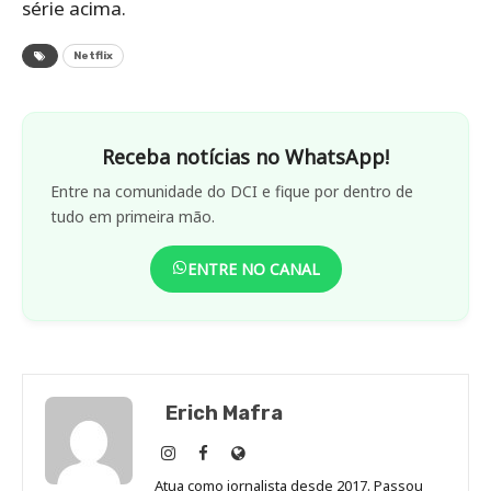
série acima.
Netflix
Receba notícias no WhatsApp!
Entre na comunidade do DCI e fique por dentro de
tudo em primeira mão.
ENTRE NO CANAL
Erich Mafra
Erich
Erich
Site
Mafra
Mafra
de
Atua como jornalista desde 2017. Passou